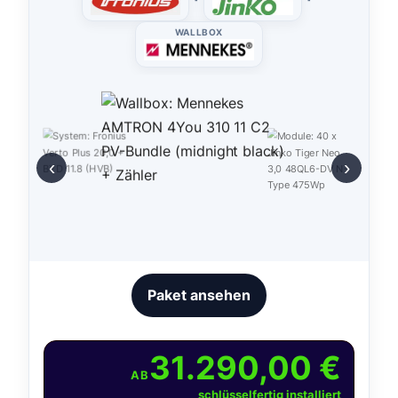
WALLBOX
‹
›
Paket ansehen
31.290,00 €
AB
schlüsselfertig installiert