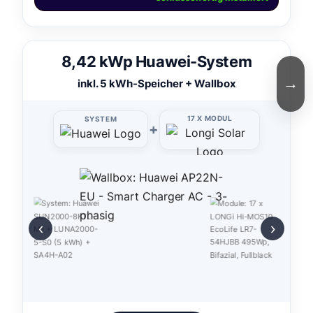
8,42 kWp Huawei-System
→
inkl. 5 kWh-Speicher + Wallbox
17 X MODUL
SYSTEM
+
‹
›