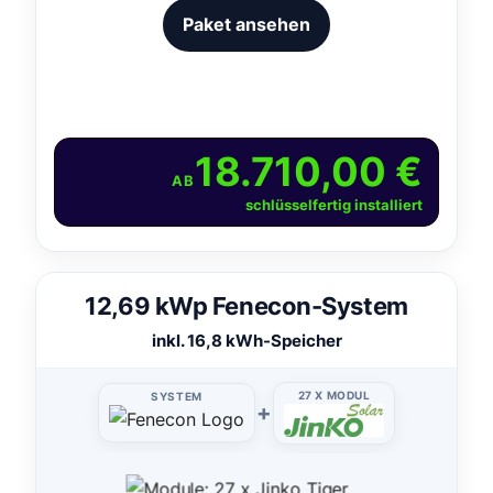
Paket ansehen
18.710,00 €
AB
schlüsselfertig installiert
12,69 kWp Fenecon-System
inkl. 16,8 kWh-Speicher
27 X MODUL
SYSTEM
+