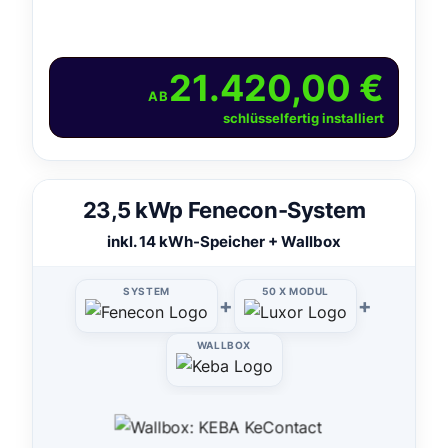
21.420,00 €
AB
schlüsselfertig installiert
23,5 kWp Fenecon-System
inkl. 14 kWh-Speicher + Wallbox
SYSTEM
50 X MODUL
+
+
WALLBOX