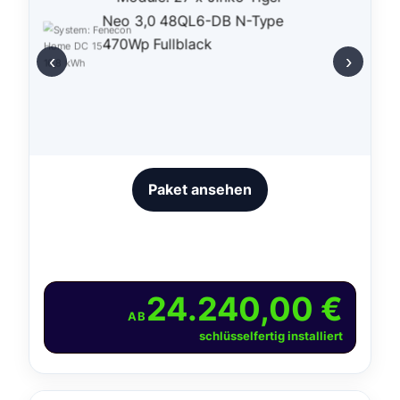
‹
›
Paket ansehen
24.240,00 €
AB
schlüsselfertig installiert