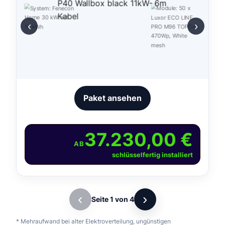
‹
›
Paket ansehen
37.230,00 €
AB
schlüsselfertig installiert
‹
›
Seite 1 von 4
* Mehraufwand bei alter Elektroverteilung, ungünstigen