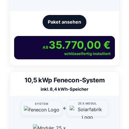
Paket ansehen
35.770,00 €
AB
schlüsselfertig installiert
10,5 kWp Fenecon-System
inkl. 8,4 kWh-Speicher
25 X MODUL
SYSTEM
+