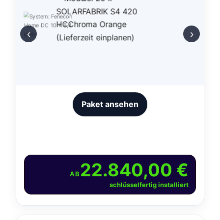
‹
›
Paket ansehen
22.840,00 €
AB
schlüsselfertig installiert