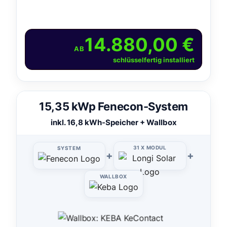
14.880,00 €
AB
schlüsselfertig installiert
15,35 kWp Fenecon-System
inkl. 16,8 kWh-Speicher + Wallbox
31 X MODUL
SYSTEM
+
+
WALLBOX