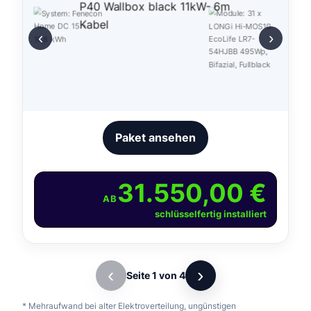
‹
›
Paket ansehen
31.550,00 €
AB
schlüsselfertig installiert
‹
›
Seite 1 von 4
* Mehraufwand bei alter Elektroverteilung, ungünstigen