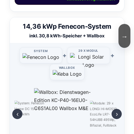
14,36 kWp Fenecon-System
→
inkl. 30,8 kWh-Speicher + Wallbox
29 X MODUL
SYSTEM
+
+
WALLBOX
‹
›