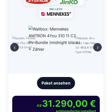
WALLBOX
‹
›
Paket ansehen
31.290,00 €
AB
schlüsselfertig installiert