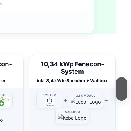
n.
con-
10,34 kWp Fenecon-
System
her
inkl. 8,4 kWh-Speicher + Wallbox
→
ODUL
SYSTEM
22 X MODUL
+
+
WALLBOX