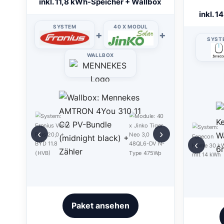
inkl. 11,8 kWh-Speicher + Wallbox
inkl. 
SYSTEM
40 X MODUL
+
+
SYST
WALLBOX
‹
›
‹
Paket ansehen