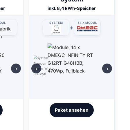
her
inkl. 8,4 kWh-Speicher
ODUL
SYSTEM
14 X MODUL
+
›
‹
›
Paket ansehen