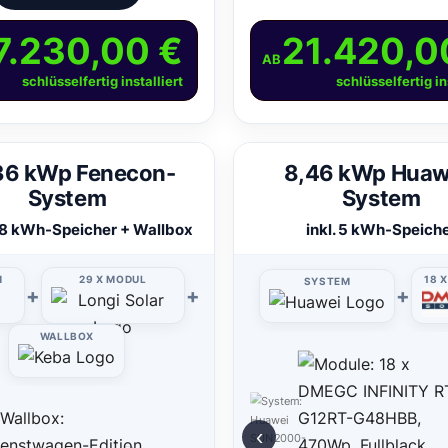
7.230,00 €
21.420,0
AB
schlüsselfertig installiert
schlüsselfertig in
36 kWp Fenecon-
8,46 kWp Huaw
System
System
0,8 kWh-Speicher + Wallbox
inkl. 5 kWh-Speich
M
29 X MODUL
18 
SYSTEM
+
+
+
WALLBOX
‹