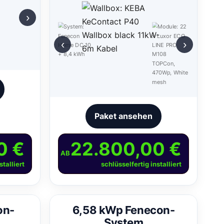
›
‹
›
Paket ansehen
0 €
22.800,00 €
AB
stalliert
schlüsselfertig installiert
on-
6,58 kWp Fenecon-
System