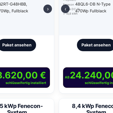
›
‹
Paket ansehen
Paket ansehen
8.620,00 €
24.240,0
AB
schlüsselfertig installiert
schlüsselfertig in
,5 kWp Fenecon-
8,4 kWp Fenec
System
System