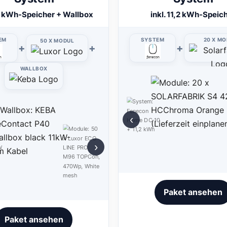
14 kWh-Speicher + Wallbox
inkl. 11,2 kWh-Speic
EM
SYSTEM
20 X M
50 X MODUL
+
+
+
WALLBOX
‹
›
Paket ansehen
Paket ansehen