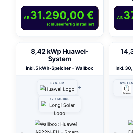
31.290,00 €
3
AB
AB
schlüsselfertig installiert
8,42 kWp Huawei-
14,
System
inkl. 5 kWh-Speicher + Wallbox
inkl. 3
SYSTEM
SYSTE
+
17 X MODUL