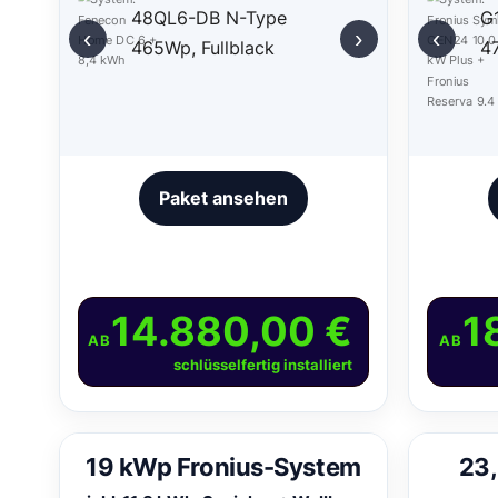
‹
›
‹
Paket ansehen
14.880,00 €
1
AB
AB
schlüsselfertig installiert
19 kWp Fronius-System
23