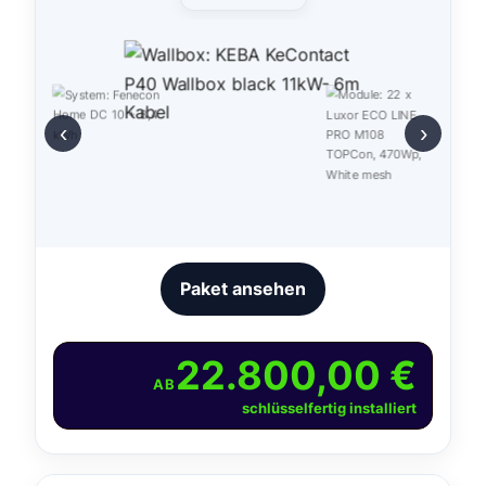
‹
›
Paket ansehen
22.800,00 €
AB
schlüsselfertig installiert