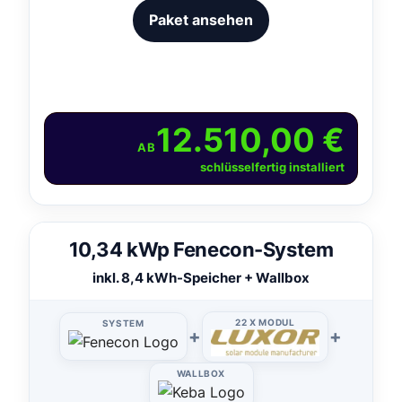
Paket ansehen
12.510,00 €
AB
schlüsselfertig installiert
10,34 kWp Fenecon-System
inkl. 8,4 kWh-Speicher + Wallbox
22 X MODUL
SYSTEM
+
+
WALLBOX