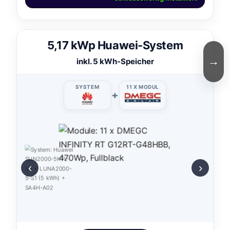
5,17 kWp Huawei-System
→
inkl. 5 kWh-Speicher
SYSTEM
11 X MODUL
+
‹
›