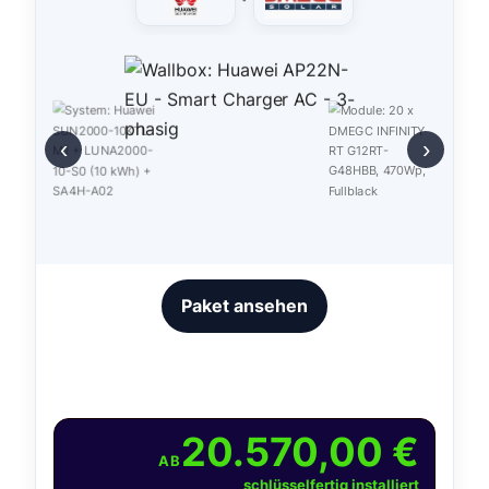
‹
›
Paket ansehen
20.570,00 €
AB
schlüsselfertig installiert