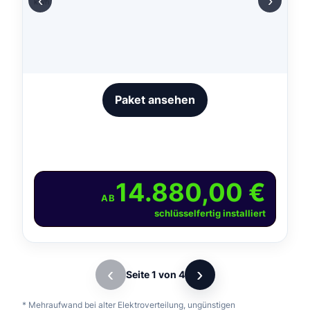
‹
›
Paket ansehen
14.880,00 €
AB
schlüsselfertig installiert
‹
›
Seite 1 von 4
* Mehraufwand bei alter Elektroverteilung, ungünstigen