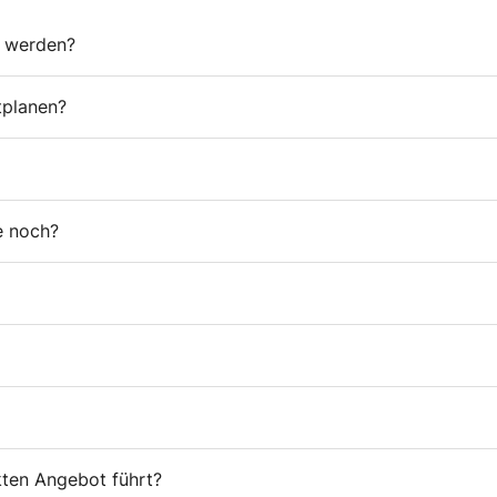
t werden?
tplanen?
e noch?
ten Angebot führt?