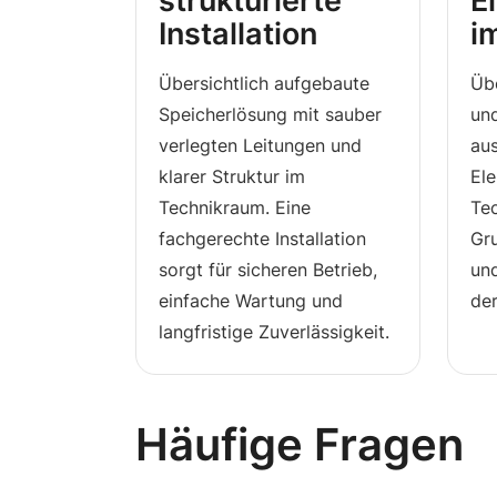
strukturierte
E
Installation
i
Übersichtlich aufgebaute
Übe
Speicherlösung mit sauber
un
verlegten Leitungen und
au
klarer Struktur im
Ele
Technikraum. Eine
Tec
fachgerechte Installation
Gru
sorgt für sicheren Betrieb,
und
einfache Wartung und
de
langfristige Zuverlässigkeit.
Häufige Fragen