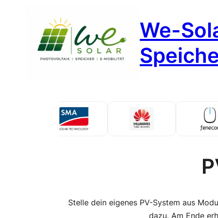
Zum
We-Sola
Inhalt
springen
Speicher
P
Stelle dein eigenes PV-System aus Modu
dazu. Am Ende erhäl