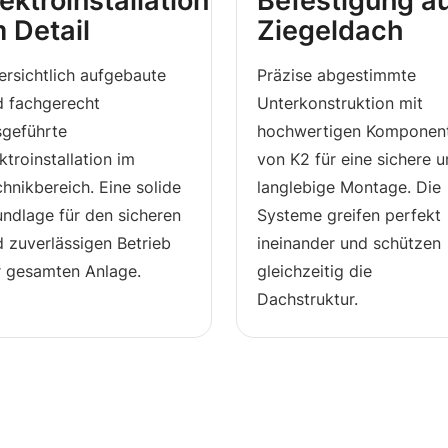
lektroinstallation
Befestigung a
m Detail
Ziegeldach
rsichtlich aufgebaute
Präzise abgestimmte
d fachgerecht
Unterkonstruktion mit
sgeführte
hochwertigen Komponen
ktroinstallation im
von K2 für eine sichere 
hnikbereich. Eine solide
langlebige Montage. Die
ndlage für den sicheren
Systeme greifen perfekt
 zuverlässigen Betrieb
ineinander und schützen
r gesamten Anlage.
gleichzeitig die
Dachstruktur.