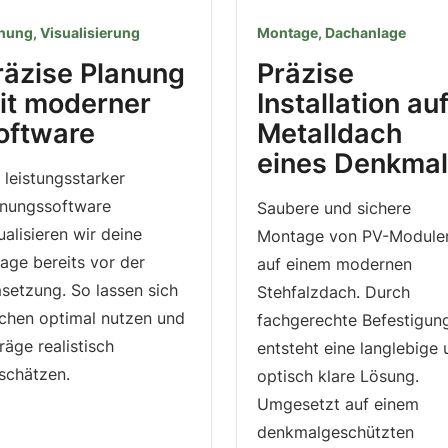
nung, Visualisierung
Montage, Dachanlage
räzise Planung
Präzise
it moderner
Installation au
oftware
Metall­dach
eines Denkma
 leistungsstarker
anungssoftware
Saubere und sichere
ualisieren wir deine
Montage von PV-Module
age bereits vor der
auf einem modernen
setzung. So lassen sich
Stehfalzdach. Durch
ächen optimal nutzen und
fachgerechte Befestigun
räge realistisch
entsteht eine langlebige
schätzen.
optisch klare Lösung.
Umgesetzt auf einem
denkmalgeschützten