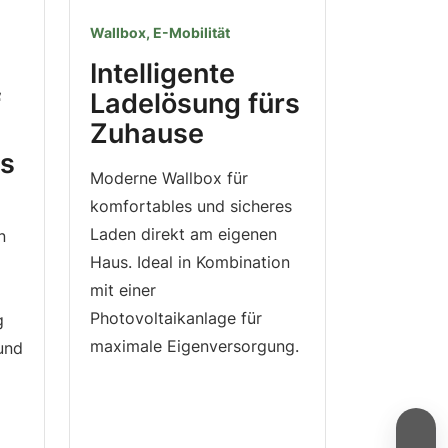
Wallbox, E-Mobilität
Intelligente
f
Ladelösung fürs
Zuhause
ls
Moderne Wallbox für
komfortables und sicheres
Laden direkt am eigenen
n
Haus. Ideal in Kombination
mit einer
Photovoltaikanlage für
g
maximale Eigenversorgung.
 und
→