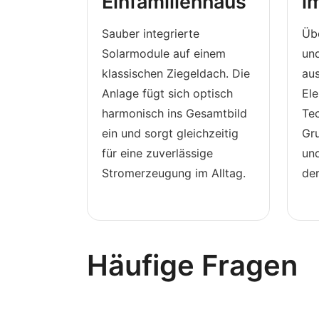
Einfamilienhaus
i
Sauber integrierte
Übe
Solarmodule auf einem
un
klassischen Ziegeldach. Die
au
Anlage fügt sich optisch
Ele
harmonisch ins Gesamtbild
Tec
ein und sorgt gleichzeitig
Gru
für eine zuverlässige
und
Stromerzeugung im Alltag.
de
Häufige Fragen