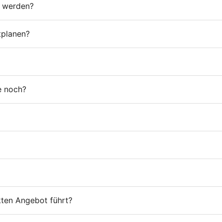
t werden?
tplanen?
e noch?
ten Angebot führt?