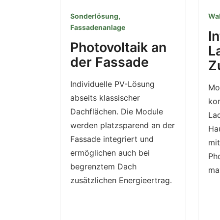
Sonderlösung,
Wal
Fassadenanlage
I
Photovoltaik an
L
der Fassade
Z
Individuelle PV-Lösung
Mo
abseits klassischer
ko
Dachflächen. Die Module
La
werden platzsparend an der
Hau
Fassade integriert und
mit
ermöglichen auch bei
Pho
begrenztem Dach
ma
zusätzlichen Energieertrag.