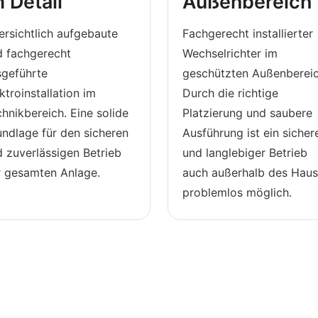
m Detail
Außenbereich
rsichtlich aufgebaute
Fachgerecht installierter
d fachgerecht
Wechselrichter im
sgeführte
geschützten Außenbereic
ktroinstallation im
Durch die richtige
hnikbereich. Eine solide
Platzierung und saubere
ndlage für den sicheren
Ausführung ist ein sicher
 zuverlässigen Betrieb
und langlebiger Betrieb
r gesamten Anlage.
auch außerhalb des Hau
problemlos möglich.