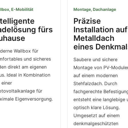
lbox, E-Mobilität
Montage, Dachanlage
ntelligente
Präzise
adelösung fürs
Installation auf
uhause
Metall­dach
eines Denkmal
derne Wallbox für
mfortables und sicheres
Saubere und sichere
den direkt am eigenen
Montage von PV-Module
s. Ideal in Kombination
auf einem modernen
 einer
Stehfalzdach. Durch
tovoltaikanlage für
fachgerechte Befestigun
ximale Eigenversorgung.
entsteht eine langlebige
optisch klare Lösung.
Umgesetzt auf einem
denkmalgeschützten