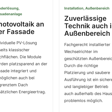
derlösung,
Installation, Außenbereich
sadenanlage
Zuverlässige
hotovoltaik an
Technik auch 
er Fassade
Außenbereich
ividuelle PV-Lösung
Fachgerecht installierter
eits klassischer
Wechselrichter im
chflächen. Die Module
geschützten Außenbereic
rden platzsparend an der
Durch die richtige
sade integriert und
Platzierung und saubere
möglichen auch bei
Ausführung ist ein sicher
grenztem Dach
und langlebiger Betrieb
ätzlichen Energieertrag.
auch außerhalb des Hau
problemlos möglich.