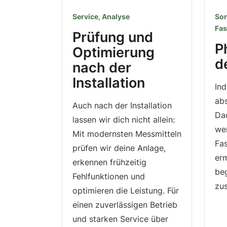
Service, Analyse
Son
Fas
Prüfung und
P
Optimierung
d
nach der
Installation
Ind
abs
Auch nach der Installation
Da
lassen wir dich nicht allein:
we
Mit modernsten Messmitteln
Fas
prüfen wir deine Anlage,
er
erkennen frühzeitig
be
Fehlfunktionen und
zus
optimieren die Leistung. Für
einen zuverlässigen Betrieb
und starken Service über