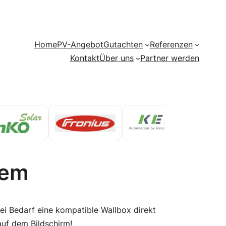
Home
PV-Angebot
Gutachten
Referenzen
Kontakt
Über uns
Partner werden
tem
i Bedarf eine kompatible Wallbox direkt
 auf dem Bildschirm!