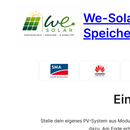
Zum
We-Sola
Inhalt
springen
Speicher
Ei
Stelle dein eigenes PV-System aus Modu
dazu. Am Ende erhäl