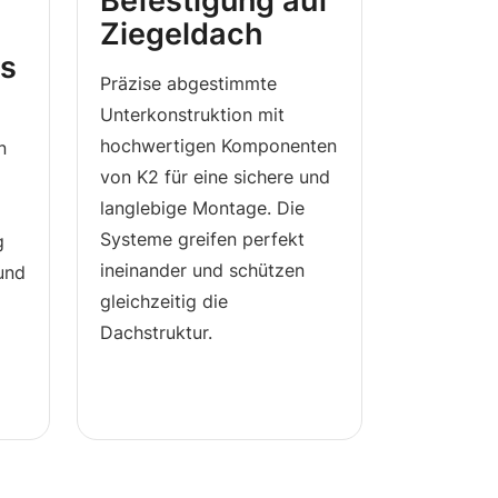
f
Befestigung auf
Ziegeldach
ls
Präzise abgestimmte
Unterkonstruktion mit
hochwertigen Komponenten
n
von K2 für eine sichere und
langlebige Montage. Die
Systeme greifen perfekt
g
ineinander und schützen
 und
gleichzeitig die
Dachstruktur.