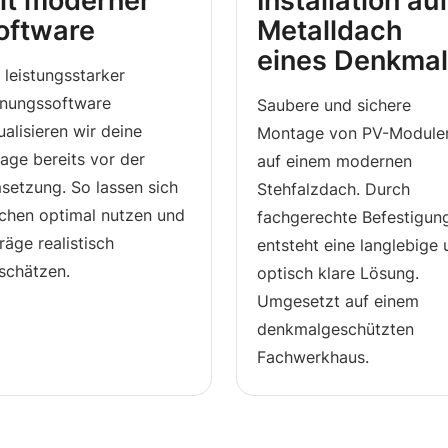
it moderner
Installation au
oftware
Metall­dach
eines Denkma
 leistungsstarker
anungssoftware
Saubere und sichere
ualisieren wir deine
Montage von PV-Module
age bereits vor der
auf einem modernen
setzung. So lassen sich
Stehfalzdach. Durch
ächen optimal nutzen und
fachgerechte Befestigun
räge realistisch
entsteht eine langlebige
schätzen.
optisch klare Lösung.
Umgesetzt auf einem
denkmalgeschützten
Fachwerkhaus.