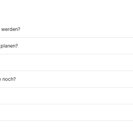
t werden?
tplanen?
e noch?